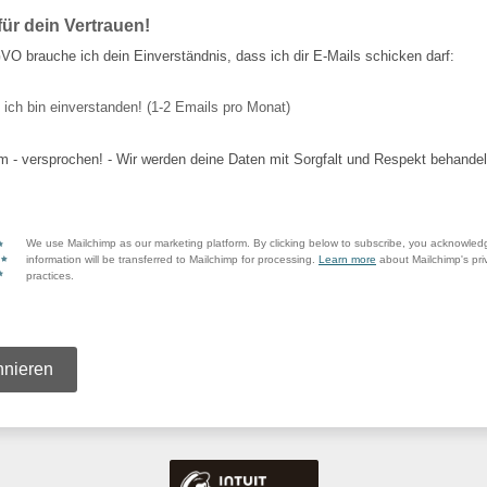
ür dein Vertrauen!
O brauche ich dein Einverständnis, dass ich dir E-Mails schicken darf:
 ich bin einverstanden! (1-2 Emails pro Monat)
 - versprochen! - Wir werden deine Daten mit Sorgfalt und Respekt behandel
We use Mailchimp as our marketing platform. By clicking below to subscribe, you acknowled
information will be transferred to Mailchimp for processing.
Learn more
about Mailchimp's pri
practices.