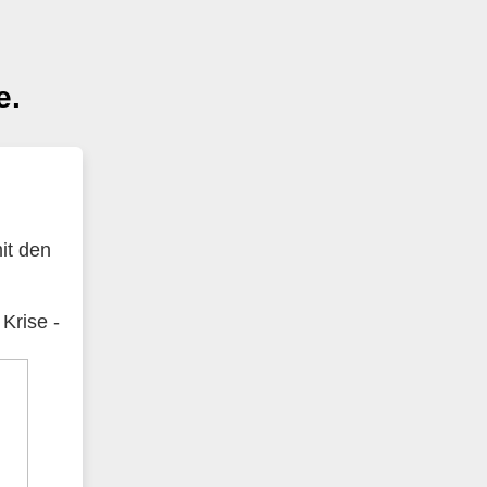
e.
it den
Krise -