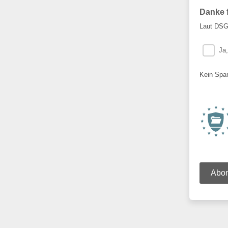
Danke f
Laut DSGV
Ja,
Kein Spam